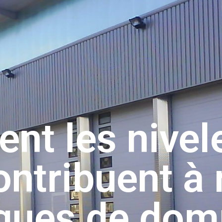
t les nivel
ontribuent à 
isques de do