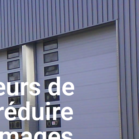
eurs de
réduire
mmages