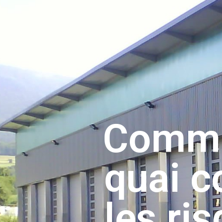
Commen
quai c
les r