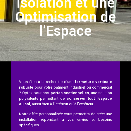
Isolation et une
Optimisation de
l’Espace
Vous êtes à la recherche d’une
fermeture verticale
robuste
pour votre bâtiment industriel ou commercial
? Optez pour nos
portes sectionnelles
, une solution
polyvalente permettant de
conserver tout l’espace
au sol
, aussi bien à l’intérieur qu’à l’extérieur.
Notre offre personnalisée vous permettra de créer une
installation répondant à vos envies et besoins
spécifiques.